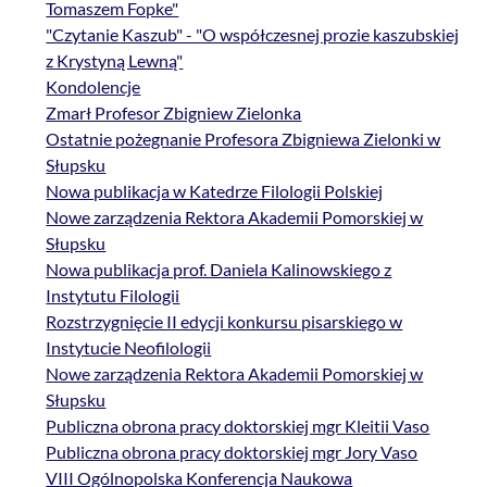
Tomaszem Fopke"
"Czytanie Kaszub" - "O współczesnej prozie kaszubskiej
z Krystyną Lewną"
Kondolencje
Zmarł Profesor Zbigniew Zielonka
Ostatnie pożegnanie Profesora Zbigniewa Zielonki w
Słupsku
Nowa publikacja w Katedrze Filologii Polskiej
Nowe zarządzenia Rektora Akademii Pomorskiej w
Słupsku
Nowa publikacja prof. Daniela Kalinowskiego z
Instytutu Filologii
Rozstrzygnięcie II edycji konkursu pisarskiego w
Instytucie Neofilologii
Nowe zarządzenia Rektora Akademii Pomorskiej w
Słupsku
Publiczna obrona pracy doktorskiej mgr Kleitii Vaso
Publiczna obrona pracy doktorskiej mgr Jory Vaso
VIII Ogólnopolska Konferencja Naukowa