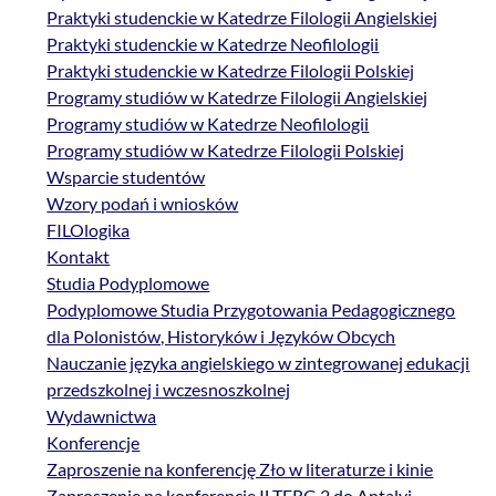
Praktyki studenckie w Katedrze Filologii Angielskiej
Praktyki studenckie w Katedrze Neofilologii
Praktyki studenckie w Katedrze Filologii Polskiej
Programy studiów w Katedrze Filologii Angielskiej
Programy studiów w Katedrze Neofilologii
Programy studiów w Katedrze Filologii Polskiej
Wsparcie studentów
Wzory podań i wniosków
FILOlogika
Kontakt
Studia Podyplomowe
Podyplomowe Studia Przygotowania Pedagogicznego
dla Polonistów, Historyków i Języków Obcych
Nauczanie języka angielskiego w zintegrowanej edukacji
przedszkolnej i wczesnoszkolnej
Wydawnictwa
Konferencje
Zaproszenie na konferencję Zło w literaturze i kinie
Zaproszenie na konferencję ILTERG 2 do Antalyi