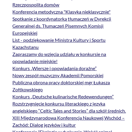
Rzeczpospolita domów
Konferencja metodyczna "Klasyka nieklasycznie"
Spotkanie z koordynatorką tłumaczeń w Dyrekcji
Generalnej ds. Tłumaczeń Pisemnych Komisji
Europejskiej
List - podziękowanie Ministra Kultury i Sportu
Kazachstanu
Zapraszamy do wzięcia udziału w konkursie na
opowiadanie miejskie!
Konkurs „Wiersze i opowiadania doraźne”
Nowy zespół muzyczny Akademii Pomorskiej
Publiczna obrona pracy doktorskiej mgr Łukasza
Zołtkowskiego
Konkurs „Deutsche kulinarische Redewendungen”
Rozstrzygnięcie konkursu literackiego z języka
angielskiego “Celtic Tales and Stories” dla szkół średnich.
XIII Międzynarodowa Konferencja Naukowej Wschód –
Zachód: Dialog języków i kultur
Konferencja "Ekologia w dyskursie. Wokół animal