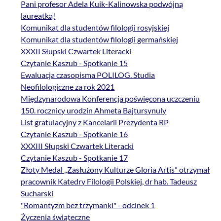
Pani profesor Adela Kuik-Kalinowska podwójną
laureatką!
Komunikat dla studentów filologii rosyjskiej
Komunikat dla studentów filologii germańskiej
XXXII Słupski Czwartek Literacki
Czytanie Kaszub - Spotkanie 15
Ewaluacja czasopisma POLILOG. Studia
Neofilologiczne za rok 2021
Międzynarodowa Konferencja poświęcona uczczeniu
150. rocznicy urodzin Ahmeta Bajtursynuly
List gratulacyjny z Kancelarii Prezydenta RP
Czytanie Kaszub - Spotkanie 16
XXXIII Słupski Czwartek Literacki
Czytanie Kaszub - Spotkanie 17
Złoty Medal „Zasłużony Kulturze Gloria Artis” otrzymał
pracownik Katedry Filologii Polskiej, dr hab. Tadeusz
Sucharski
"Romantyzm bez trzymanki" - odcinek 1
Życzenia świąteczne