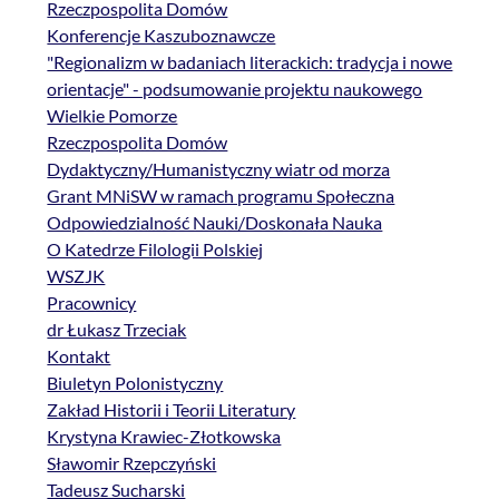
Rzeczpospolita Domów
Konferencje Kaszuboznawcze
"Regionalizm w badaniach literackich: tradycja i nowe
orientacje" - podsumowanie projektu naukowego
Wielkie Pomorze
Rzeczpospolita Domów
Dydaktyczny/Humanistyczny wiatr od morza
Grant MNiSW w ramach programu Społeczna
Odpowiedzialność Nauki/Doskonała Nauka
O Katedrze Filologii Polskiej
WSZJK
Pracownicy
dr Łukasz Trzeciak
Kontakt
Biuletyn Polonistyczny
Zakład Historii i Teorii Literatury
Krystyna Krawiec-Złotkowska
Sławomir Rzepczyński
Tadeusz Sucharski