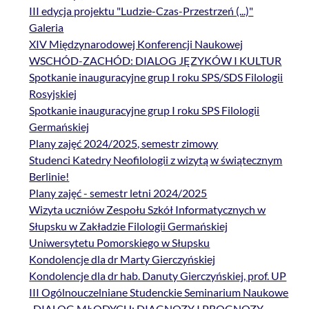
III edycja projektu "Ludzie-Czas-Przestrzeń (...)"
Galeria
XIV Międzynarodowej Konferencji Naukowej
WSCHÓD-ZACHÓD: DIALOG JĘZYKÓW I KULTUR
Spotkanie inauguracyjne grup I roku SPS/SDS Filologii
Rosyjskiej
Spotkanie inauguracyjne grup I roku SPS Filologii
Germańskiej
Plany zajęć 2024/2025, semestr zimowy
Studenci Katedry Neofilologii z wizytą w świątecznym
Berlinie!
Plany zajęć - semestr letni 2024/2025
Wizyta uczniów Zespołu Szkół Informatycznych w
Słupsku w Zakładzie Filologii Germańskiej
Uniwersytetu Pomorskiego w Słupsku
Kondolencje dla dr Marty Gierczyńskiej
Kondolencje dla dr hab. Danuty Gierczyńskiej, prof. UP
III Ogólnouczelniane Studenckie Seminarium Naukowe
„DIALOG MŁODYCH: DIAGNOZY I PROGNOZY.