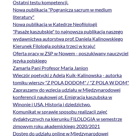
Ostatni testu kompetencji.
Nowa publikacja "Pogranicza sacrum w medium
literatury"
Nowa publikacja w Katedrze Neofilologii
"Pasaże kaszubskie" to najnowsza publikacja naszego
wydawnictwa autorstwa prof. Daniela Kalinowskiego
Kierunek Filologia polska trzeci w kraju!
Oferta pracy w ZSP w Nowem - poszukiwany nauczyciel
języka polskiego
Zamarła Pani Profesor Maria Janion
Wieczór poetycki z Adelą Kuik-Kalinowską - autorką
tomiku wierszy "Z POLA DODOM" / "Z POLA W DOM"
Zapraszamy do wzięcia udziału w Międzynarodowej
konferencji naukowej pt. Emigracja kaszubska w
Winonie i USA. Historia i dziedzictwo.
Komunikat w sprawie sposobu realizacji zajęć
dydaktycznych na kierunku FILOLOGIA w semestrze
zimowym roku akademickiego 2020/2021
Dostęp do udziału online w Międzynarodowej