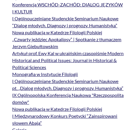
Konferencja WSCHÓD-ZACHÓD: DIALOG JĘZYKÓW
I KULTUR
I Ogólnouczelniane Studenckie Seminarium Naukowe
“Dialog młodych. Diagnozy i prognozy. Humanistyka”
Nowa publikacja w Katedrze Filologii Polskiej
„Czwarty jeździec Apokalipsy” | Spotkanie z tłumaczem
Jerzym Giebułtowskim
Artykuł prof. Ewy Kal w ukraińskim czasopiśmie Modern
Historical and Political Issues: Journal in Historical &
Political Sciences
Monografia w Instytucie Filologii
I Ogólnouczelniane Studenckie Seminarium Naukowe
pt. „Dialog młodych. Diagnozy i prognozy. Humanistyka”
IX Ogólnopolska Konferencja Naukowa "Rzeczpospolita
domów"
Nowa publikacja w Katedrze Filologii Polskiej
I Międzynarodowy Konkurs Poetycki “Zainspirowani
słowem Abaja”
Galeria