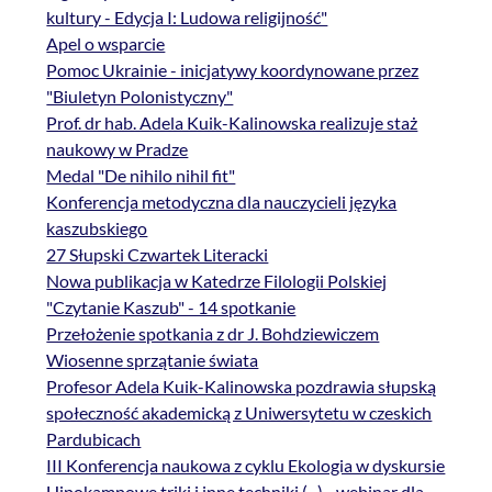
kultury - Edycja I: Ludowa religijność"
Apel o wsparcie
Pomoc Ukrainie - inicjatywy koordynowane przez
"Biuletyn Polonistyczny"
Prof. dr hab. Adela Kuik-Kalinowska realizuje staż
naukowy w Pradze
Medal "De nihilo nihil fit"
Konferencja metodyczna dla nauczycieli języka
kaszubskiego
27 Słupski Czwartek Literacki
Nowa publikacja w Katedrze Filologii Polskiej
"Czytanie Kaszub" - 14 spotkanie
Przełożenie spotkania z dr J. Bohdziewiczem
Wiosenne sprzątanie świata
Profesor Adela Kuik-Kalinowska pozdrawia słupską
społeczność akademicką z Uniwersytetu w czeskich
Pardubicach
III Konferencja naukowa z cyklu Ekologia w dyskursie
Hipokampowe triki i inne techniki (...) - webinar dla