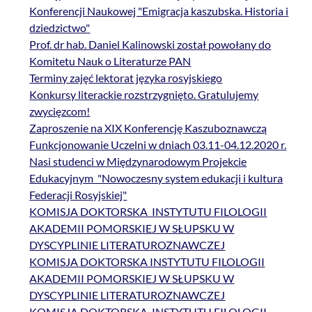
Konferencji Naukowej "Emigracja kaszubska. Historia i
dziedzictwo"
Prof. dr hab. Daniel Kalinowski został powołany do
Komitetu Nauk o Literaturze PAN
Terminy zajęć lektorat języka rosyjskiego
Konkursy literackie rozstrzygnięto. Gratulujemy
zwycięzcom!
Zaproszenie na XIX Konferencję Kaszuboznawczą
Funkcjonowanie Uczelni w dniach 03.11-04.12.2020 r.
Nasi studenci w Międzynarodowym Projekcie
Edukacyjnym "Nowoczesny system edukacji i kultura
Federacji Rosyjskiej"
KOMISJA DOKTORSKA INSTYTUTU FILOLOGII
AKADEMII POMORSKIEJ W SŁUPSKU W
DYSCYPLINIE LITERATUROZNAWCZEJ
KOMISJA DOKTORSKA INSTYTUTU FILOLOGII
AKADEMII POMORSKIEJ W SŁUPSKU W
DYSCYPLINIE LITERATUROZNAWCZEJ
KOMISJA DOKTORSKA INSTYTUTU FILOLOGII