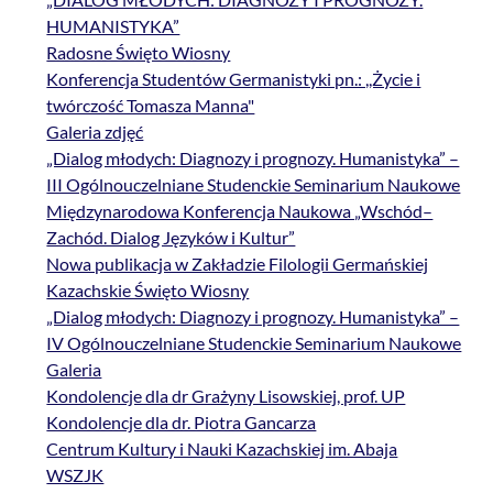
HUMANISTYKA”
Radosne Święto Wiosny
Konferencja Studentów Germanistyki pn.: ,,Życie i
twórczość Tomasza Manna"
Galeria zdjęć
„Dialog młodych: Diagnozy i prognozy. Humanistyka” –
III Ogólnouczelniane Studenckie Seminarium Naukowe
Międzynarodowa Konferencja Naukowa „Wschód–
Zachód. Dialog Języków i Kultur”
Nowa publikacja w Zakładzie Filologii Germańskiej
Kazachskie Święto Wiosny
„Dialog młodych: Diagnozy i prognozy. Humanistyka” –
IV Ogólnouczelniane Studenckie Seminarium Naukowe
Galeria
Kondolencje dla dr Grażyny Lisowskiej, prof. UP
Kondolencje dla dr. Piotra Gancarza
Centrum Kultury i Nauki Kazachskiej im. Abaja
WSZJK