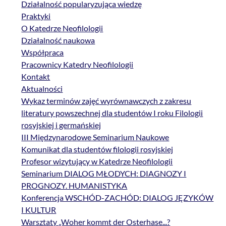
Działalność popularyzująca wiedzę
Praktyki
O Katedrze Neofilologii
Działalność naukowa
Współpraca
Pracownicy Katedry Neofilologii
Kontakt
Aktualności
Wykaz terminów zajęć wyrównawczych z zakresu
literatury powszechnej dla studentów I roku Filologii
rosyjskiej i germańskiej
III Międzynarodowe Seminarium Naukowe
Komunikat dla studentów filologii rosyjskiej
Profesor wizytujący w Katedrze Neofilologii
Seminarium DIALOG MŁODYCH: DIAGNOZY I
PROGNOZY. HUMANISTYKA
Konferencja WSCHÓD-ZACHÓD: DIALOG JĘZYKÓW
I KULTUR
Warsztaty „Woher kommt der Osterhase...?