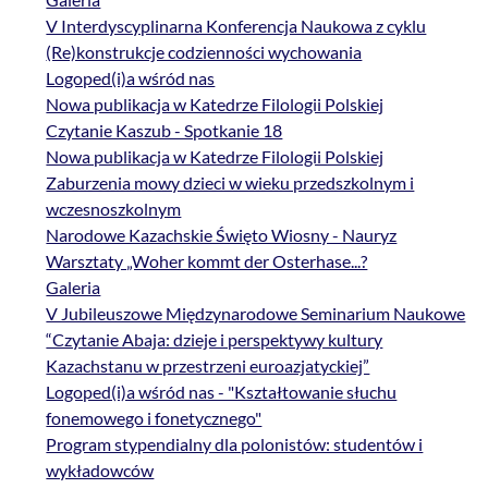
V Interdyscyplinarna Konferencja Naukowa z cyklu
(Re)konstrukcje codzienności wychowania
Logoped(i)a wśród nas
Nowa publikacja w Katedrze Filologii Polskiej
Czytanie Kaszub - Spotkanie 18
Nowa publikacja w Katedrze Filologii Polskiej
Zaburzenia mowy dzieci w wieku przedszkolnym i
wczesnoszkolnym
Narodowe Kazachskie Święto Wiosny - Nauryz
Warsztaty „Woher kommt der Osterhase...?
Galeria
V Jubileuszowe Międzynarodowe Seminarium Naukowe
“Czytanie Abaja: dzieje i perspektywy kultury
Kazachstanu w przestrzeni euroazjatyckiej”
Logoped(i)a wśród nas - "Kształtowanie słuchu
fonemowego i fonetycznego"
Program stypendialny dla polonistów: studentów i
wykładowców