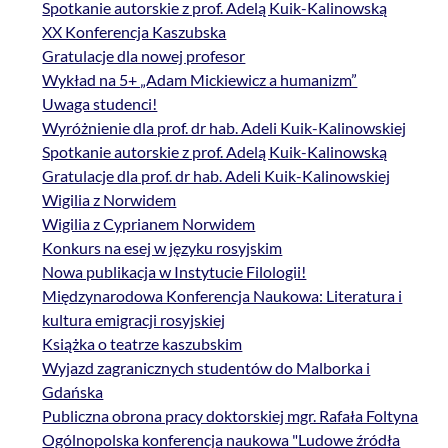
Spotkanie autorskie z prof. Adelą Kuik-Kalinowską
XX Konferencja Kaszubska
Gratulacje dla nowej profesor
Wykład na 5+ „Adam Mickiewicz a humanizm”
Uwaga studenci!
Wyróżnienie dla prof. dr hab. Adeli Kuik-Kalinowskiej
Spotkanie autorskie z prof. Adelą Kuik-Kalinowską
Gratulacje dla prof. dr hab. Adeli Kuik-Kalinowskiej
Wigilia z Norwidem
Wigilia z Cyprianem Norwidem
Konkurs na esej w języku rosyjskim
Nowa publikacja w Instytucie Filologii!
Międzynarodowa Konferencja Naukowa: Literatura i
kultura emigracji rosyjskiej
Książka o teatrze kaszubskim
Wyjazd zagranicznych studentów do Malborka i
Gdańska
Publiczna obrona pracy doktorskiej mgr. Rafała Foltyna
Ogólnopolska konferencja naukowa "Ludowe źródła