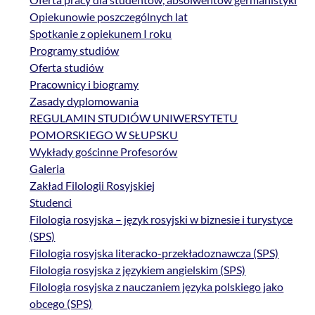
Opiekunowie poszczególnych lat
Spotkanie z opiekunem I roku
Programy studiów
Oferta studiów
Pracownicy i biogramy
Zasady dyplomowania
REGULAMIN STUDIÓW UNIWERSYTETU
POMORSKIEGO W SŁUPSKU
Wykłady gościnne Profesorów
Galeria
Zakład Filologii Rosyjskiej
Studenci
Filologia rosyjska – język rosyjski w biznesie i turystyce
(SPS)
Filologia rosyjska literacko-przekładoznawcza (SPS)
Filologia rosyjska z językiem angielskim (SPS)
Filologia rosyjska z nauczaniem języka polskiego jako
obcego (SPS)