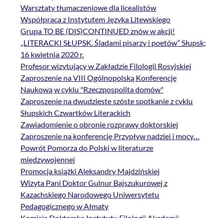
Warsztaty tłumaczeniowe dla licealistów
Współpraca z Instytutem Języka Litewskiego
Grupa TO BE (DIS)CONTINUED znów w akcji!
„LITERACKI SŁUPSK. Śladami pisarzy i poetów” Słupsk;
16 kwietnia 2020 r.
Profesor wizytujący w Zakładzie Filologii Rosyjskiej
Zaproszenie na VIII Ogólnopolską Konferencję
Naukową w cyklu "Rzeczpospolita domów"
Zaproszenie na dwudzieste szóste spotkanie z cyklu
Słupskich Czwartków Literackich
Zawiadomienie o obronie rozprawy doktorskiej
Zaproszenie na konferencję Przypływ nadziei i mocy…
Powrót Pomorza do Polski w literaturze
międzywojennej
Promocja książki Aleksandry Majdzińskiej
Wizyta Pani Doktor Gulnur Bajszukurowej z
Kazachskiego Narodowego Uniwersytetu
Pedagogicznego w Ałmaty
Komisja Doktorska Instytutu Filologii Akademii