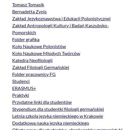
Tomasz Tomasik
Bernadetta Zynis
Zakład Językoznawstwa i Edukacji Polonistycznej
Zakład Antropologii Kultury i Badań Kaszubsko-
Pomorskich
Folder grafika
Koło Naukowe Polonistów
Koło Naukowe Młodych Twórców
Katedra Neofilologii
Zakład Filologii Germańskiej
Folder pracownicy FG
Studenci
ERASMUS+
Praktyki
Przydatne linki dla studentów
Stypendium dla studentki filologii germańskiej
Letnia szkoła języka niemieckiego w Krakowie
Dodatkowa nauka języka niemieckiego
Oferta pracy dla studentów, absolwentów germanistyki