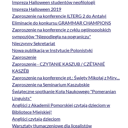
Impreza Halloween studentów neofilologii
Impreza Halloween 2019
Zaproszenie na konferencję ILTERG 2 do Antalyi
Eliminacje do konkursu GRAMMAR CHAMPIONS
Zaproszenie na konferencję z cyklu ogólnopolskich
sympozjów "Niepodległa na pograniczu"
Nieczynny Sekretariat
Nowa publikacja w Instytucie Polonistyki
Zaproszenie
Zaproszenie - CZYTANIE KASZUB / CZËTANIÉ
KASZËB
Zaproszenie na konferencję pt.: Święty Mikołaj z Miry....
Zaproszenie na Seminarium Kaszubskie
Świąteczne spotkanie Koła Naukowego "Pomeranian
Linguists"
Angliści z Akademii Pomorskiej czytają dzieciom w
Bibliotece Miejskiej!
Angliści czytają dzieciom
Warsztaty tłumaczeniowe dla licealistów