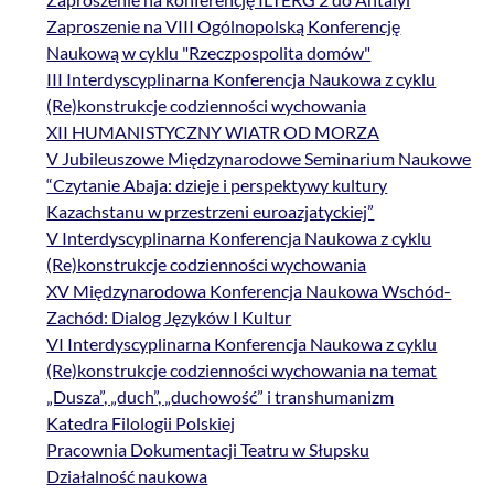
Zaproszenie na VIII Ogólnopolską Konferencję
Naukową w cyklu "Rzeczpospolita domów"
III Interdyscyplinarna Konferencja Naukowa z cyklu
(Re)konstrukcje codzienności wychowania
XII HUMANISTYCZNY WIATR OD MORZA
V Jubileuszowe Międzynarodowe Seminarium Naukowe
“Czytanie Abaja: dzieje i perspektywy kultury
Kazachstanu w przestrzeni euroazjatyckiej”
V Interdyscyplinarna Konferencja Naukowa z cyklu
(Re)konstrukcje codzienności wychowania
XV Międzynarodowa Konferencja Naukowa Wschód-
Zachód: Dialog Języków I Kultur
VI Interdyscyplinarna Konferencja Naukowa z cyklu
(Re)konstrukcje codzienności wychowania na temat
„Dusza”, „duch”, „duchowość” i transhumanizm
Katedra Filologii Polskiej
Pracownia Dokumentacji Teatru w Słupsku
Działalność naukowa