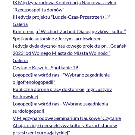
IX Międzynarodowa Konferencja Naukowa z cyklu
"Rzeczpospolita domów"
III edycja projektu "Ludzie-Czas-Przestrzeń (...)"
Galeria
Konferencja “Wschód-Zachód. Dialog języków i kultur”
Spotkanie autorskie z Jerzym Jarniewiczem
I edycja dydaktyczno-naukowego projektu pn. „Gdańsk
2023: od Wolnego Miasta do Miasta Wolności”
Galeria
Czytanie Kaszub - Spotkanie 19
Logoped(i)a wśród nas - "Wybrane zagadnienia
oligofrenologopedii"
Publiczna obrona pracy doktorskiej mgr Justyny
Borkowskiej
Logoped(i)a wśród nas - Wybrane zagadnienia
surdologopedii
V Międzynarodowe Seminarium Naukowe “Czytanie
Abaja: dzieje i perspektywy kultury Kazachstanu w
przestrzeni euroazjatyckiej”