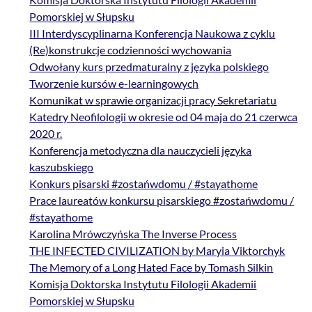
Pomorskiej w Słupsku
III Interdyscyplinarna Konferencja Naukowa z cyklu
(Re)konstrukcje codzienności wychowania
Odwołany kurs przedmaturalny z języka polskiego
Tworzenie kursów e-learningowych
Komunikat w sprawie organizacji pracy Sekretariatu
Katedry Neofilologii w okresie od 04 maja do 21 czerwca
2020 r.
Konferencja metodyczna dla nauczycieli języka
kaszubskiego
Konkurs pisarski #zostańwdomu / #stayathome
Prace laureatów konkursu pisarskiego #zostańwdomu /
#stayathome
Karolina Mrówczyńska The Inverse Process
THE INFECTED CIVILIZATION by Maryia Viktorchyk
The Memory of a Long Hated Face by Tomash Silkin
Komisja Doktorska Instytutu Filologii Akademii
Pomorskiej w Słupsku