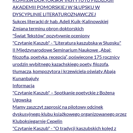
AKADEMII POMORSKIEJ W SŁUPSKU W
DYSCYPLINIE LITERATUROZNAWCZEJ
Sukces literacki dr hab. Adeli Kuik-Kalinowskiej
Zmiana terminu obron doktorskich
"Świat Tekstów" pozytywnie oceniony
"Czytanie Kaszub" - "Literatura kaszubska w Słupsku"
II Międzynarodowe Seminarium Naukowe „Abaj:
filozofia, poetyka, recepcja”, poświęcone 175 rocznicy
urodzin wybitnego kazachskiego poety, filozofa,
tłumacza, kompozytora i krzewiciela oświaty Abaja
Kunanbajuły
Informacja
"Czytanie Kaszub" – Spotkanie poetyckie z Bożeną
Ugowską
Mamy zaszczyt zaprosić na pilotowy odcinek
dyskusyjnego klubu książkowego organizowanego przez
Kluboksięgarnię Cepelin
"Czytanie Kaszub" - "O tradycji kaszubskich kolęd z