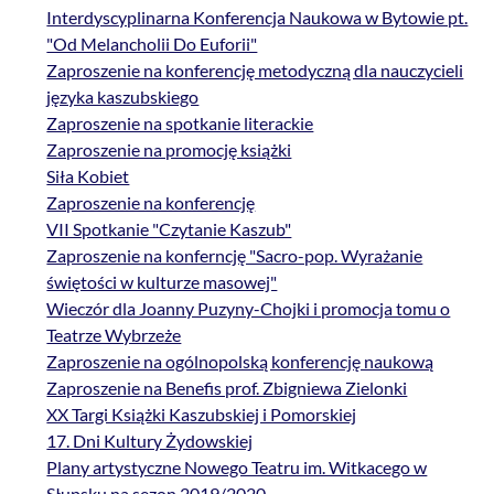
Interdyscyplinarna Konferencja Naukowa w Bytowie pt.
"Od Melancholii Do Euforii"
Zaproszenie na konferencję metodyczną dla nauczycieli
języka kaszubskiego
Zaproszenie na spotkanie literackie
Zaproszenie na promocję książki
Siła Kobiet
Zaproszenie na konferencję
VII Spotkanie "Czytanie Kaszub"
Zaproszenie na konferncję "Sacro-pop. Wyrażanie
świętości w kulturze masowej"
Wieczór dla Joanny Puzyny-Chojki i promocja tomu o
Teatrze Wybrzeże
Zaproszenie na ogólnopolską konferencję naukową
Zaproszenie na Benefis prof. Zbigniewa Zielonki
XX Targi Książki Kaszubskiej i Pomorskiej
17. Dni Kultury Żydowskiej
Plany artystyczne Nowego Teatru im. Witkacego w
Słupsku na sezon 2019/2020