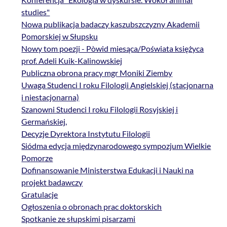
studies"
Nowa publikacja badaczy kaszubszczyzny Akademii
Pomorskiej w Słupsku
Nowy tom poezji - Pòwid miesąca/Poświata księżyca
prof. Adeli Kuik-Kalinowskiej
Publiczna obrona pracy mgr Moniki Ziemby
Uwaga Studenci I roku Filologii Angielskiej (stacjonarna
i niestacjonarna)
Szanowni Studenci I roku Filologii Rosyjskiej i
Germańskiej,
Decyzje Dyrektora Instytutu Filologii
Siódma edycja międzynarodowego sympozjum Wielkie
Pomorze
Dofinansowanie Ministerstwa Edukacji i Nauki na
projekt badawczy
Gratulacje
Ogłoszenia o obronach prac doktorskich
Spotkanie ze słupskimi pisarzami