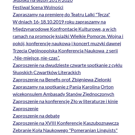
Festiwal Scena Wolności
Zapraszamy na premierę do Teatru Lalki "Tęcza"
W dniach 16-18.10.2019 roku zapraszamy na
Międzynarodowe Konfrontacje Kulturowe, a w ich
ramach na promocję książki Wielkie Pomorze. Wojna i
pokój, konferencję naukową i koncert muzyki dawnej
Trzecia Ogólnopolska Konferencja Naukowa z serii
„Nie-miejsce, nie-czas”.
Zaproszenie na dwudzieste czwarte spotkanie z cyklu
Słupskich Czwartków Literackich
Zaproszenie na Benefis prof. Zbigniewa Zielonki
Zapraszamy na spotkanie z Panią Karoliną Orton
wicekonsulem Ambasady Stanów Zjednoczonych
Zaproszenie na konferencję Zło w literaturze i kinie
Zaproszenie
Zaproszenie na debatę
Zaproszenie na XVIII Konferencję Kaszuboznawczą
Zebranie Koła Naukowego "Pomeranian Linguists"