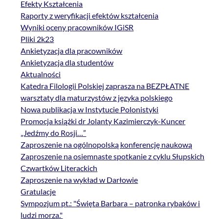
Efekty Kształcenia
Raporty z weryfikacji efektów kształcenia
Wyniki oceny pracowników IGiSR
Pliki 2k23
Ankietyzacja dla pracowników
Ankietyzacja dla studentów
Aktualności
Katedra Filologii Polskiej zaprasza na BEZPŁATNE
warsztaty dla maturzystów z języka polskiego
Nowa publikacja w Instytucie Polonistyki
Promocja książki dr Jolanty Kazimierczyk-Kuncer
„Jedźmy do Rosji…”
Zaproszenie na ogólnopolską konferencję naukową
Zaproszenie na osiemnaste spotkanie z cyklu Słupskich
Czwartków Literackich
Zaproszenie na wykład w Darłowie
Gratulacje
Sympozjum pt.: "Święta Barbara – patronka rybaków i
ludzi morza."