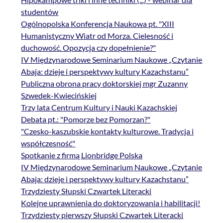
studentów
Ogólnopolska Konferencja Naukowa pt. "XIII
Humanistyczny Wiatr od Morza. Cielesność i
duchowość. Opozycja czy dopełnienie?"
IV Międzynarodowe Seminarium Naukowe „Czytanie
Abaja: dzieje i perspektywy kultury Kazachstanu”
Publiczna obrona pracy doktorskiej mgr Zuzanny
Szwedek-Kwiecińskiej
Trzy lata Centrum Kultury i Nauki Kazachskiej
Debata pt.: "Pomorze bez Pomorzan?"
"Czesko-kaszubskie kontakty kulturowe. Tradycja i
współczesność"
Spotkanie z firmą Lionbridge Polska
IV Międzynarodowe Seminarium Naukowe „Czytanie
Abaja: dzieje i perspektywy kultury Kazachstanu”
Trzydziesty Słupski Czwartek Literacki
Kolejne uprawnienia do doktoryzowania i habilitacji!
Trzydziesty pierwszy Słupski Czwartek Literacki