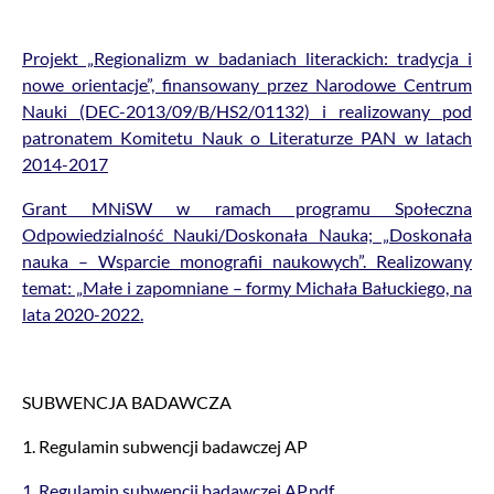
Projekt „Regionalizm w badaniach literackich: tradycja i
nowe orientacje”, finansowany przez Narodowe Centrum
Nauki (DEC-2013/09/B/HS2/01132) i realizowany pod
patronatem Komitetu Nauk o Literaturze PAN w latach
2014-2017
Grant MNiSW w ramach programu Społeczna
Odpowiedzialność Nauki/Doskonała Nauka; „Doskonała
nauka – Wsparcie monografii naukowych”. Realizowany
temat: „Małe i zapomniane – formy Michała Bałuckiego, na
lata 2020-2022.
SUBWENCJA BADAWCZA
1. Regulamin subwencji badawczej AP
1. Regulamin subwencji badawczej AP.pdf