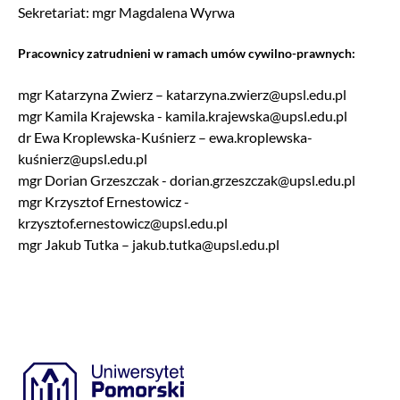
Sekretariat: mgr Magdalena Wyrwa
Pracownicy zatrudnieni w ramach umów cywilno-prawnych:
mgr Katarzyna Zwierz – katarzyna.zwierz@upsl.edu.pl
mgr Kamila Krajewska - kamila.krajewska@upsl.edu.pl
dr Ewa Kroplewska-Kuśnierz – ewa.kroplewska-
kuśnierz@upsl.edu.pl
mgr Dorian Grzeszczak - dorian.grzeszczak@upsl.edu.pl
mgr Krzysztof Ernestowicz -
krzysztof.ernestowicz@upsl.edu.pl
mgr Jakub Tutka – jakub.tutka@upsl.edu.pl