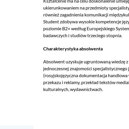
Kształcenie ma na celu doskonalenie umieję
ukierunkowaniem na przedmioty specjalistyc
również zagadnienia komunikacji międzykultu
Student zdobywa wysokie kompetencje język
poziomie B2+ według Europejskiego System
badawczych i studiów trzeciego stopnia.
Charakterystyka absolwenta
Absolwent uzyskuje ugruntowaną wiedzę z za
jednoczesnej znajomości specjalistycznego 
(rosyjskojęzyczna dokumentacja handlowa 
przekazu i reklamy, przekład tekstów media
kulturalnych, wydawnictwach.