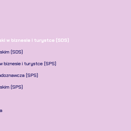
ski w biznesie i turystce (SDS)
lskim (SDS)
 w biznesie i turystce (SPS)
kładoznawcza (SPS)
lskim (SPS)
a