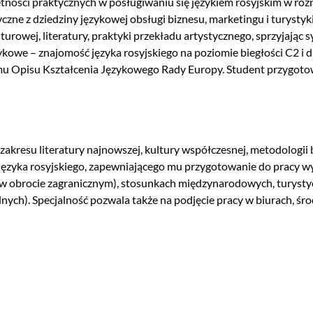
tności praktycznych w posługiwaniu się językiem rosyjskim w róż
zne z dziedziny językowej obsługi biznesu, marketingu i turysty
rowej, literatury, praktyki przekładu artystycznego, sprzyjając s
owe – znajomość języka rosyjskiego na poziomie biegłości C2 i 
u Opisu Kształcenia Językowego Rady Europy. Student przygoto
kresu literatury najnowszej, kultury współczesnej, metodologii b
języka rosyjskiego, zapewniającego mu przygotowanie do pracy wy
w obrocie zagranicznym), stosunkach międzynarodowych, turysty
lnych). Specjalność pozwala także na podjęcie pracy w biurach, ś