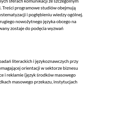
nych sferach komunikacji ze szczególnym
ki. Treści programowe studiów obejmują
ystematyzacji i pogłębieniu wiedzy ogólnej.
drugiego nowożytnego języka obcego na
wany zostaje do podęcia wyzwań
adań literackich i językoznawczych przy
magającej orientacji w sektorze biznesu
ce i reklamie (język środków masowego
rodkach masowego przekazu, instytucjach