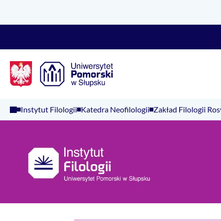
Logo Kaliop Poland
Instytut Filologii
Katedra Neofilologii
Zakład Filologii Ros