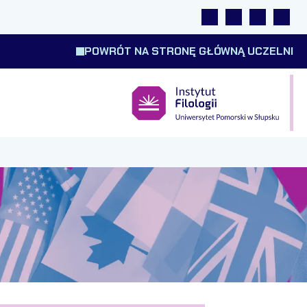
Linki
Wyszukiwarka
Tłumacz m
Wysok
POWRÓT NA STRONĘ GŁÓWNĄ UCZELNI