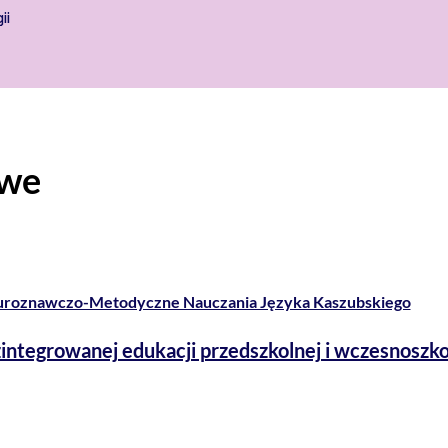
ii
owe
turoznawczo-Metodyczne Nauczania Języka Kaszubskiego
zintegrowanej edukacji przedszkolnej i wczesnoszko