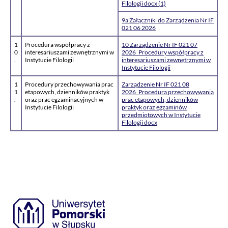
Filologii docx (1)
9a Załączniki do Zarządzenia Nr IF
021 06 2026
1
Procedura współpracy z
10 Zarządzenie Nr IF 021 07
0
interesariuszami zewnętrznymi w
2026_Procedury współpracy z
.
Instytucie Filologii
interesariuszami zewnętrznymi w
Instytucie Filologii
1
Procedury przechowywania prac
Zarządzenie Nr IF 021 08
1
etapowych, dzienników praktyk
2026_Procedura przechowywania
.
oraz prac egzaminacyjnych w
prac etapowych, dzienników
Instytucie Filologii
praktyk oraz egzaminów
przedmiotowych w Instytucie
Filologii docx