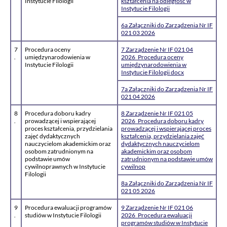
Instytucie Filologii
kształcenia na odległość w
Instytucie Filologii
6a Załączniki do Zarządzenia Nr IF
021 03 2026
7
Procedura oceny
7 Zarządzenie Nr IF 021 04
.
umiędzynarodowienia w
2026_Procedura oceny
Instytucie Filologii
umiędzynarodowienia w
Instytucie Filologii docx
7a Załączniki do Zarządzenia Nr IF
021 04 2026
8
Procedura doboru kadry
8 Zarządzenie Nr IF 021 05
.
prowadzącej i wspierającej
2026_Procedura doboru kadry
proces kształcenia, przydzielania
prowadzącej i wspierającej proces
zajęć dydaktycznych
kształcenia, przydzielania zajęć
nauczycielom akademickim oraz
dydaktycznych nauczycielom
osobom zatrudnionym na
akademickim oraz osobom
podstawie umów
zatrudnionym na podstawie umów
cywilnoprawnych w Instytucie
cywilnop
Filologii
8a Załączniki do Zarządzenia Nr IF
021 05 2026
9
Procedura ewaluacji programów
9 Zarządzenie Nr IF 021 06
.
studiów w Instytucie Filologii
2026_Procedura ewaluacji
programów studiów w Instytucie