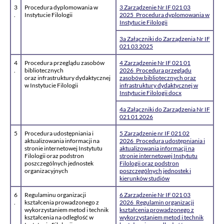
3
Procedura dyplomowania w
3 Zarządzenie Nr IF 021 03
.
Instytucie Filologii
2025_Procedura dyplomowania w
Instytucie Filologii
3a Załączniki do Zarządzenia Nr IF
021 03 2025
4
Procedura przeglądu zasobów
4 Zarządzenie Nr IF 021 01
.
bibliotecznych
2026_Procedura przeglądu
oraz infrastruktury dydaktycznej
zasobów bibliotecznych oraz
w Instytucie Filologii
infrastruktury dydaktycznej w
Instytucie Filologii docx
4a Załączniki do Zarządzenia Nr IF
021 01 2026
5
Procedura udostępniania i
5 Zarządzenie nr IF 021 02
aktualizowania informacji na
2026_Procedura udostępniania i
stronie internetowej Instytutu
aktualizowania informacji na
Filologii oraz podstron
stronie internetowej Instytutu
poszczególnych jednostek
Filologii oraz podstron
organizacyjnych
poszczególnych jednostek i
kierunków studiów
6
Regulaminu organizacji
6 Zarządzenie Nr IF 021 03
.
kształcenia prowadzonego z
2026_Regulamin organizacji
wykorzystaniem metod i technik
kształcenia prowadzonego z
kształcenia na odległość w
wykorzystaniem metod i technik