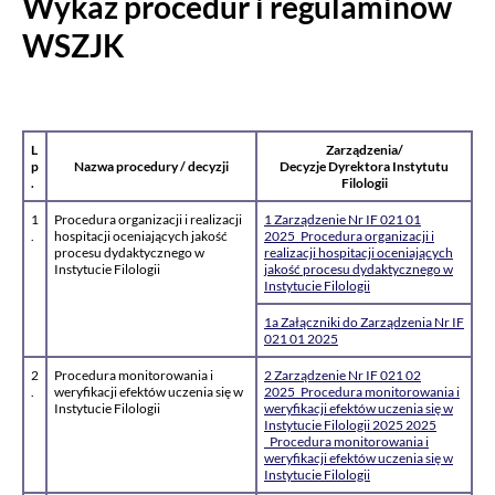
Wykaz procedur i regulaminów
WSZJK
L
Zarządzenia/
p
Nazwa procedury / decyzji
Decyzje Dyrektora Instytutu
.
Filologii
1
Procedura organizacji i realizacji
1 Zarządzenie Nr IF 021 01
.
hospitacji oceniających jakość
2025_Procedura organizacji i
procesu dydaktycznego w
realizacji hospitacji oceniających
Instytucie Filologii
jakość procesu dydaktycznego w
Instytucie Filologii
1a Załączniki do Zarządzenia Nr IF
021 01 2025
2
Procedura monitorowania i
2 Zarządzenie Nr IF 021 02
.
weryfikacji efektów uczenia się w
2025_Procedura monitorowania i
Instytucie Filologii
weryfikacji efektów uczenia się w
Instytucie Filologii 2025 2025
_Procedura monitorowania i
weryfikacji efektów uczenia się w
Instytucie Filologii