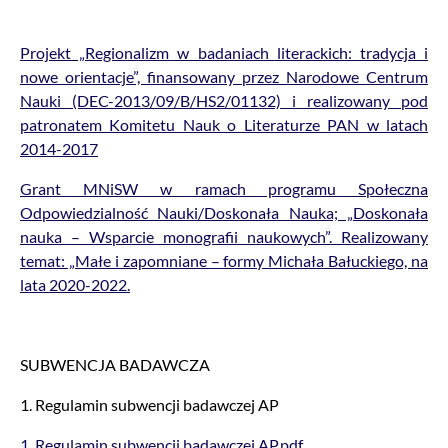
Projekt „Regionalizm w badaniach literackich: tradycja i
nowe orientacje”, finansowany przez Narodowe Centrum
Nauki (DEC-2013/09/B/HS2/01132) i realizowany pod
patronatem Komitetu Nauk o Literaturze PAN w latach
2014-2017
Grant MNiSW w ramach programu Społeczna
Odpowiedzialność Nauki/Doskonała Nauka; „Doskonała
nauka – Wsparcie monografii naukowych”. Realizowany
temat: „Małe i zapomniane – formy Michała Bałuckiego, na
lata 2020-2022.
SUBWENCJA BADAWCZA
1. Regulamin subwencji badawczej AP
1. Regulamin subwencji badawczej AP.pdf