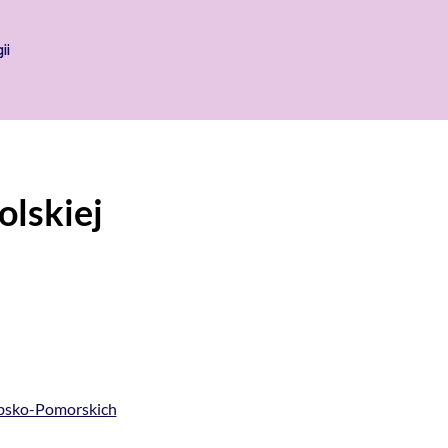
ii
olskiej
ubsko-Pomorskich