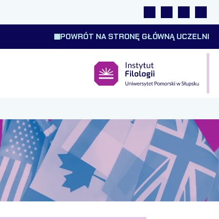
Linki
Wyszukiwarka
Tłumacz m
Wysok
POWRÓT NA STRONĘ GŁÓWNĄ UCZELNI