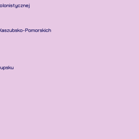
olonistycznej
ń Kaszubsko-Pomorskich
łupsku