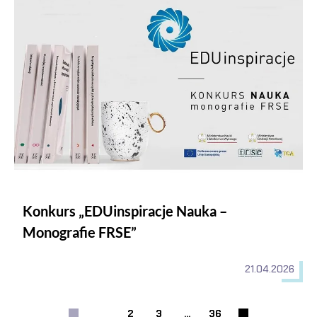
Konkurs „EDUinspiracje Nauka –
Monografie FRSE”
21.04.2026
1
2
3
...
36
Strona
Strona
Strona