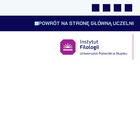
Linki
Wyszukiwarka
Tłumacz m
Wysok
POWRÓT NA STRONĘ GŁÓWNĄ UCZELNI